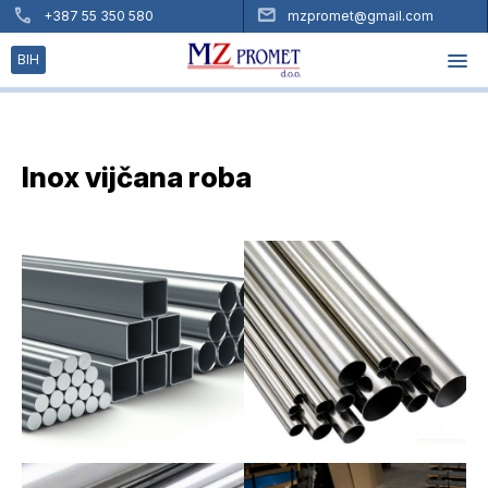
×
+387 55 350 580
mzpromet@gmail.com
menu
BIH
Inox vijčana roba